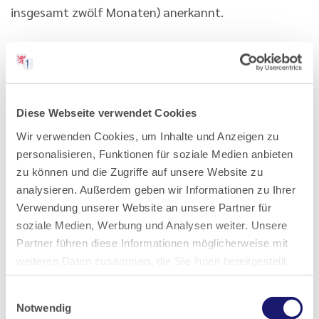
insgesamt zwölf Monaten) anerkannt.
Weiterbildungszeiten. Was ändert sich?
Die Weiterbildungszeiten der Gebiete und
Schwerpunkte ändern sich nicht. In der Inneren
Diese Webseite verwendet Cookies
Medizin sind jetzt 24 Monate Weiterbildung im
Wir verwenden Cookies, um Inhalte und Anzeigen zu
ambulanten Bereich möglich. Die berufsbegleitende
personalisieren, Funktionen für soziale Medien anbieten
Weiterbildung wurde gestärkt, z. B. in der
zu können und die Zugriffe auf unsere Website zu
Krankenhaushygiene und der Allergologie.
analysieren. Außerdem geben wir Informationen zu Ihrer
Verwendung unserer Website an unsere Partner für
Wie wird die neue Weiterbildung im Unterschied
soziale Medien, Werbung und Analysen weiter. Unsere
Partner führen diese Informationen möglicherweise mit
zur bisherigen dokumentiert?
weiteren Daten zusammen, die Sie ihnen bereitgestellt
haben oder die sie im Rahmen Ihrer Nutzung der Dienste
Zunächst ist wichtig: Für diejenigen, die sich nach der
Einwilligungsauswahl
gesammelt haben.
WBO 2005 weiterbilden, bleibt alles wie bisher.
Notwendig