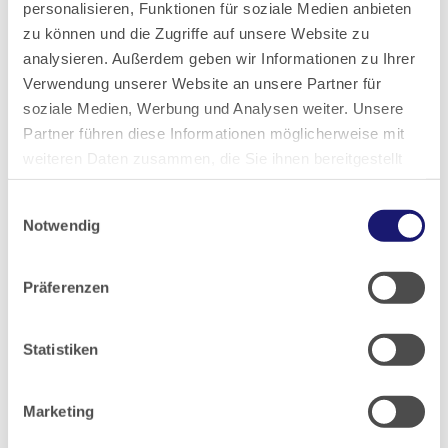
Versorgung von akuten Herz-Kreislauferkrankungen.
personalisieren, Funktionen für soziale Medien anbieten
zu können und die Zugriffe auf unsere Website zu
analysieren. Außerdem geben wir Informationen zu Ihrer
Verwendung unserer Website an unsere Partner für
soziale Medien, Werbung und Analysen weiter. Unsere
Partner führen diese Informationen möglicherweise mit
weiteren Daten zusammen, die Sie ihnen bereitgestellt
haben oder die sie im Rahmen Ihrer Nutzung der Dienste
Einwilligungsauswahl
gesammelt haben.
Notwendig
Datenschutz
|
Impressum
Präferenzen
Statistiken
Marketing