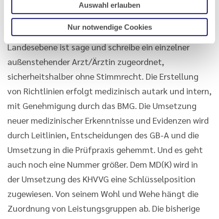
Es werden zwar viele Statistiken veröffentlicht, eine
Auswahl erlauben
wirkliche Kontrollinstanz für den MD(K) fehlt aber.
Nur notwendige Cookies
Dem Verwaltungsrat des MD(K) als Kontrollorgan auf
Landesebene ist sage und schreibe ein einzelner
außenstehender Arzt/Ärztin zugeordnet,
sicherheitshalber ohne Stimmrecht. Die Erstellung
von Richtlinien erfolgt medizinisch autark und intern,
mit Genehmigung durch das BMG. Die Umsetzung
neuer medizinischer Erkenntnisse und Evidenzen wird
durch Leitlinien, Entscheidungen des GB-A und die
Umsetzung in die Prüfpraxis gehemmt. Und es geht
auch noch eine Nummer größer. Dem MD(K) wird in
der Umsetzung des KHVVG eine Schlüsselposition
zugewiesen. Von seinem Wohl und Wehe hängt die
Zuordnung von Leistungsgruppen ab. Die bisherige