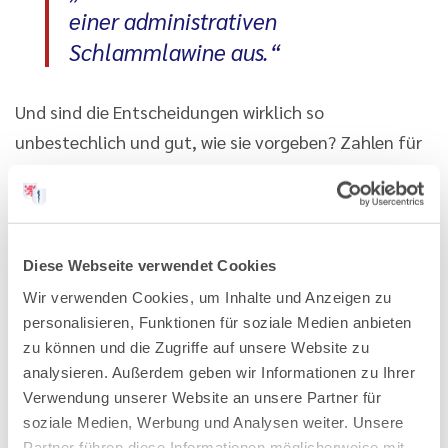
einer administrativen
Schlammlawine aus.“
Und sind die Entscheidungen wirklich so
unbestechlich und gut, wie sie vorgeben? Zahlen für
den ärztlichen Bereich sind rar. In der Beurteilung der
Pflegebedürftigkeit, häufig nach Aktenlage oder
Teleinterview, werden 30 % der Einstufungen
erfolgreich beanstandet. Es bleibt ein Graubereich
Diese Webseite verwendet Cookies
von Pflegebedürftigen, die nicht aufbegehren und
Wir verwenden Cookies, um Inhalte und Anzeigen zu
sich in ihr Schicksal fügen.
personalisieren, Funktionen für soziale Medien anbieten
zu können und die Zugriffe auf unsere Website zu
Prüfungen im ärztlichen Bereich führen zu manchen
analysieren. Außerdem geben wir Informationen zu Ihrer
Verwendung unserer Website an unsere Partner für
Skurrilitäten. Cannabisverordnungen vom
soziale Medien, Werbung und Analysen weiter. Unsere
Schmerztherapeuten werden von in der Regel
Partner führen diese Informationen möglicherweise mit