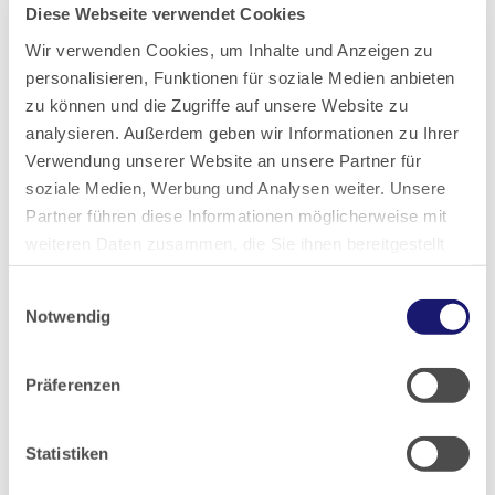
Diese Webseite verwendet Cookies
2020
Wir verwenden Cookies, um Inhalte und Anzeigen zu
personalisieren, Funktionen für soziale Medien anbieten
2019
zu können und die Zugriffe auf unsere Website zu
analysieren. Außerdem geben wir Informationen zu Ihrer
2018
Verwendung unserer Website an unsere Partner für
soziale Medien, Werbung und Analysen weiter. Unsere
2017
Partner führen diese Informationen möglicherweise mit
weiteren Daten zusammen, die Sie ihnen bereitgestellt
haben oder die sie im Rahmen Ihrer Nutzung der Dienste
2016
Einwilligungsauswahl
gesammelt haben.
Notwendig
2015
Datenschutz
|
Impressum
Präferenzen
2014
Statistiken
2013