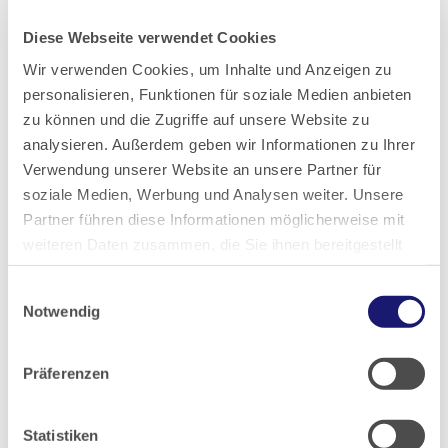
Diese Webseite verwendet Cookies
Wir verwenden Cookies, um Inhalte und Anzeigen zu
Pressemitteilungen-Archiv:
personalisieren, Funktionen für soziale Medien anbieten
zu können und die Zugriffe auf unsere Website zu
analysieren. Außerdem geben wir Informationen zu Ihrer
2026
Verwendung unserer Website an unsere Partner für
soziale Medien, Werbung und Analysen weiter. Unsere
Partner führen diese Informationen möglicherweise mit
2025
weiteren Daten zusammen, die Sie ihnen bereitgestellt
haben oder die sie im Rahmen Ihrer Nutzung der Dienste
2024
Einwilligungsauswahl
gesammelt haben.
Notwendig
2023
Datenschutz
|
Impressum
Präferenzen
2022
Statistiken