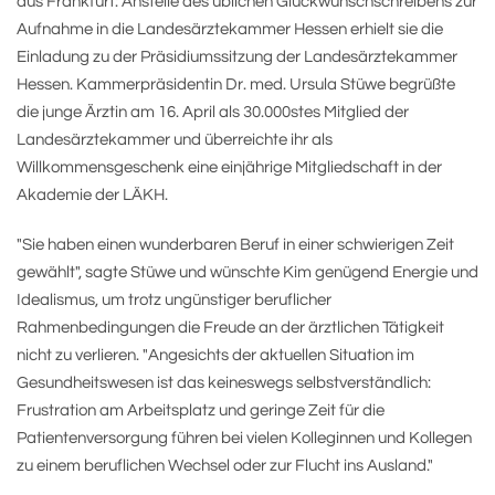
aus Frankfurt: Anstelle des üblichen Glückwunschschreibens zur
Aufnahme in die Landesärztekammer Hessen erhielt sie die
Einladung zu der Präsidiumssitzung der Landesärztekammer
Hessen. Kammerpräsidentin Dr. med. Ursula Stüwe begrüßte
die junge Ärztin am 16. April als 30.000stes Mitglied der
Landesärztekammer und überreichte ihr als
Willkommensgeschenk eine einjährige Mitgliedschaft in der
Akademie der LÄKH.
"Sie haben einen wunderbaren Beruf in einer schwierigen Zeit
gewählt", sagte Stüwe und wünschte Kim genügend Energie und
Idealismus, um trotz ungünstiger beruflicher
Rahmenbedingungen die Freude an der ärztlichen Tätigkeit
nicht zu verlieren. "Angesichts der aktuellen Situation im
Gesundheitswesen ist das keineswegs selbstverständlich:
Frustration am Arbeitsplatz und geringe Zeit für die
Patientenversorgung führen bei vielen Kolleginnen und Kollegen
zu einem beruflichen Wechsel oder zur Flucht ins Ausland."