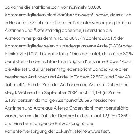
So könne die stattliche Zahl von nunmehr 30.000
Kammermitgliedern nicht darüber hinwegtäuschen, dass auch
in Hessen die Zahl der aktiv in der Patientenversorgung tätigen
Ärztinnen und Ärzte ständig abnehme, unterstrich die
Ärztekammerpräsidentin. Rund 68 % (in Zahlen: 20.517) der
Kammermitglieder seien als niedergelassene Ärzte (9.806) oder
Klinikärzte (10.711) kurativ tätig. "Dies bedeutet, dass über 30 %
berufsfremd oder nichtärztlich tätig sind", erklärte Stüwe. "Auch
die Altersstruktur unserer Mitglieder spricht Bände: 76 % aller
hessischen Ärztinnen und Ärzte (in Zahlen: 22.862) sind über 40
Jahre alt." Und die Zahl der Ärztinnen und Ärzte im Ruhestand
steigt: Während im September 2004 noch 11,1% (in Zahlen:
3.163) der zum damaligen Zeitpunkt 28.595 hessischen
Ärztinnen und Ärzte aus Altersgründen nicht mehr berufstätig
waren, wuchs die Zahl der Rentner bis heute auf 12,9 % (3.859)
an. "Eine beunruhigende Entwicklung für die
Patientenversorgung der Zukunft", stellte Stüwe fest.