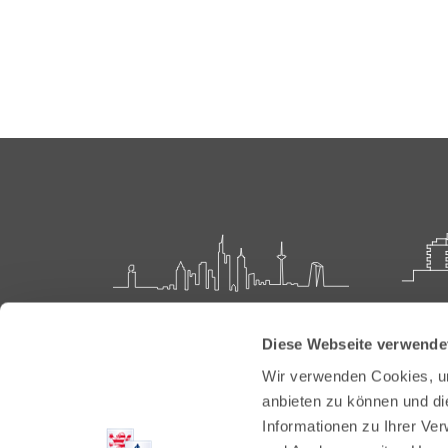
Landesärztekammer Hessen
Akadem
Diese Webseite verwende
Weiter
Hanauer Landstraße 152
Wir verwenden Cookies, um
60314 Frankfurt
Carl-O
anbieten zu können und di
61231 
Informationen zu Ihrer Ve
Postfach 60 05 66