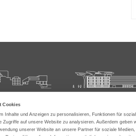
ie für Ärztliche Fort- und
Carl-Oelemann-Schule der
t Cookies
bildung
Landesärztekammer Hesse
 Inhalte und Anzeigen zu personalisieren, Funktionen für sozia
elemann-Weg 5
Carl-Oelemann-Weg 5
e Zugriffe auf unsere Website zu analysieren. Außerdem geben w
Bad Nauheim
61231 Bad Nauheim
rwendung unserer Website an unsere Partner für soziale Medien