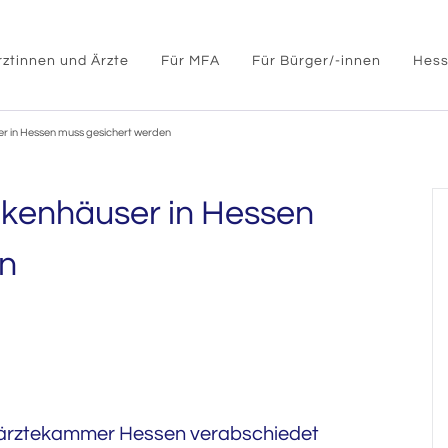
rztinnen und Ärzte
Für MFA
Für Bürger/-innen
Hess
er in Hessen muss gesichert werden
ankenhäuser in Hessen
en
ärztekammer Hessen verabschiedet