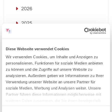
2026
2025
2024
Diese Webseite verwendet Cookies
2023
Wir verwenden Cookies, um Inhalte und Anzeigen zu
personalisieren, Funktionen für soziale Medien anbieten
2022
zu können und die Zugriffe auf unsere Website zu
analysieren. Außerdem geben wir Informationen zu Ihrer
2021
Verwendung unserer Website an unsere Partner für
soziale Medien, Werbung und Analysen weiter. Unsere
Partner führen diese Informationen möglicherweise mit
2020
weiteren Daten zusammen, die Sie ihnen bereitgestellt
haben oder die sie im Rahmen Ihrer Nutzung der Dienste
2019