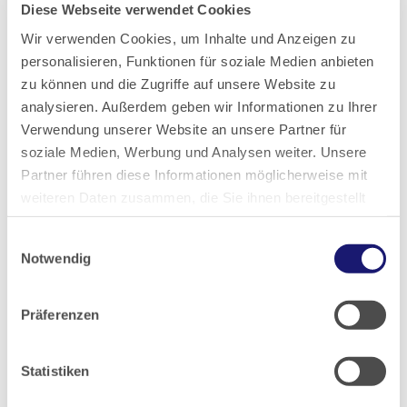
Diese Webseite verwendet Cookies
2020
Wir verwenden Cookies, um Inhalte und Anzeigen zu
personalisieren, Funktionen für soziale Medien anbieten
2019
zu können und die Zugriffe auf unsere Website zu
analysieren. Außerdem geben wir Informationen zu Ihrer
2018
Verwendung unserer Website an unsere Partner für
soziale Medien, Werbung und Analysen weiter. Unsere
2017
Partner führen diese Informationen möglicherweise mit
weiteren Daten zusammen, die Sie ihnen bereitgestellt
haben oder die sie im Rahmen Ihrer Nutzung der Dienste
2016
Einwilligungsauswahl
gesammelt haben.
Notwendig
2015
Datenschutz
|
Impressum
Präferenzen
2014
Statistiken
2013