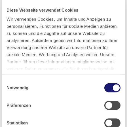
2021
Diese Webseite verwendet Cookies
2020
Wir verwenden Cookies, um Inhalte und Anzeigen zu
personalisieren, Funktionen für soziale Medien anbieten
zu können und die Zugriffe auf unsere Website zu
2019
analysieren. Außerdem geben wir Informationen zu Ihrer
Verwendung unserer Website an unsere Partner für
2018
soziale Medien, Werbung und Analysen weiter. Unsere
Partner führen diese Informationen möglicherweise mit
2017
weiteren Daten zusammen, die Sie ihnen bereitgestellt
haben oder die sie im Rahmen Ihrer Nutzung der Dienste
Einwilligungsauswahl
gesammelt haben.
2016
Notwendig
Datenschutz
|
Impressum
2015
Präferenzen
2014
Statistiken