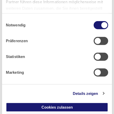
Partner führen diese Informationen möglicherweise mit
2021
weiteren Daten zusammen, die Sie ihnen bereitgestellt
haben oder die sie im Rahmen Ihrer Nutzung der Dienste
Einwilligungsauswahl
gesammelt haben.
2020
Notwendig
Datenschutz
|
Impressum
2019
Präferenzen
2018
Statistiken
2017
Marketing
2016
Details zeigen
2015
Cookies zulassen
2014