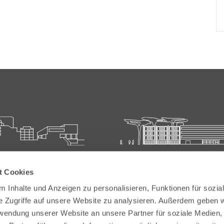
ie für Ärztliche Fort- und
Carl-Oelemann-Schule der
t Cookies
bildung
Landesärztekammer Hesse
 Inhalte und Anzeigen zu personalisieren, Funktionen für sozia
elemann-Weg 5
Carl-Oelemann-Weg 5
e Zugriffe auf unsere Website zu analysieren. Außerdem geben w
Bad Nauheim
61231 Bad Nauheim
rwendung unserer Website an unsere Partner für soziale Medien