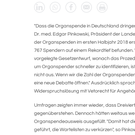
"Dass die Organspende in Deutschland dringend
Dr. med. Edgar Pinkowski, Präsident der Lan
der Organspenden im ersten Halbjahr 2018 erst
767 Spendern auf einem Rekordtief befunden.
vorgelegte Gesetzentwurf, wonach das Prozede
um Organspender schneller zu identifizieren, ist 
nicht aus. Wenn wir die Zahl der Organspenden 
eine neue Debatte öffnen." Ausdrücklich sprach
Widerspruchslösung mit Vetorecht für Angehör
Umfragen zeigten immer wieder, dass Dreivier
gegenüberstehen. Dennoch hätten weitaus we
Organspendeausweis ausgefüllt. "Damit hat di
geführt, die Wartelisten zu verkürzen", so Pink