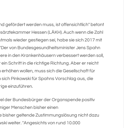
 gefördert werden muss, ist offensichtlich" betont
desärztekammer Hessen (LÄKH). Auch wenn die Zahl
mals wieder gestiegen sei, habe sie sich 2017 mit
 "Der von Bundesgesundheitsminister Jens Spahn
re in den Krankenhäusern verbessert werden soll,
ein Schritt in die richtige Richtung. Aber er reicht
erhöhen wollen, muss sich die Gesellschaft für
 sich Pinkowski für Spahns Vorschlag aus, die
ige einzuführen.
tel der Bundesbürger der Organspende positiv
niger Menschen bisher einen
e bisher geltende Zustimmungslösung nicht dazu
owski weiter. "Angesichts von rund 10.000