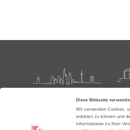
Landesärztekammer Hessen
Akadem
Diese Webseite verwende
Weiter
Hanauer Landstraße 152
Wir verwenden Cookies, um
60314 Frankfurt
Carl-O
anbieten zu können und di
61231 
Informationen zu Ihrer Ve
Postfach 60 05 66