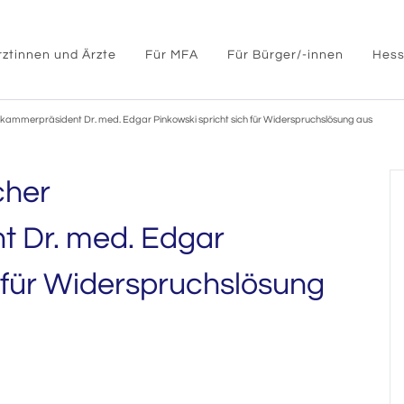
rztinnen und Ärzte
Für MFA
Für Bürger/-innen
Hess
kammerpräsident Dr. med. Edgar Pinkowski spricht sich für Widerspruchslösung aus
cher
 Dr. med. Edgar
h für Widerspruchslösung