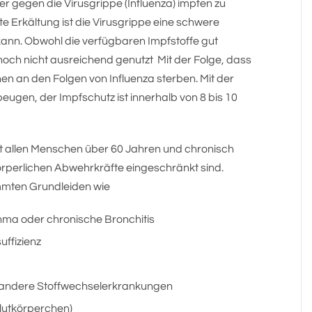
r gegen die Virusgrippe (Influenza) impfen zu
te Erkältung ist die Virusgrippe eine schwere
 kann. Obwohl die verfügbaren Impfstoffe gut
 noch nicht ausreichend genutzt Mit der Folge, dass
en an den Folgen von Influenza sterben. Mit der
eugen, der Impfschutz ist innerhalb von 8 bis 10
t allen Menschen über 60 Jahren und chronisch
örperlichen Abwehrkräfte eingeschränkt sind.
mmten Grundleiden wie
hma oder chronische Bronchitis
uffizienz
d andere Stoffwechselerkrankungen
lutkörperchen)