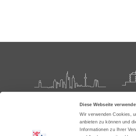
Landesärztekammer Hessen
Akadem
Diese Webseite verwende
Weiter
Hanauer Landstraße 152
Wir verwenden Cookies, um
60314 Frankfurt
Carl-O
anbieten zu können und di
61231 
Informationen zu Ihrer Ve
Postfach 60 05 66