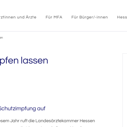
rztinnen und Ärzte
Für MFA
Für Bürger/-innen
Hess
en
pfen lassen
Schutzimpfung auf
diesem Jahr ruft die Landesärztekammer Hessen