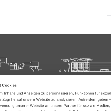
ie für Ärztliche Fort- und
Carl-Oelemann-Schule der
t Cookies
bildung
Landesärztekammer Hesse
 Inhalte und Anzeigen zu personalisieren, Funktionen für sozia
elemann-Weg 5
Carl-Oelemann-Weg 5
e Zugriffe auf unsere Website zu analysieren. Außerdem geben w
Bad Nauheim
61231 Bad Nauheim
rwendung unserer Website an unsere Partner für soziale Medien