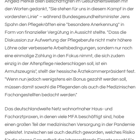
Angela Merkel allen Beschäftigten im Gesundheitswesen mit
den Worten gedankt, "Sie stehen für uns in diesem Kampf in der
vordersten Linie" – während Bundesgesundheitsminister Jens
Spahn den Pflegekräften eine "besondere Anerkennung" in
Form von finanzieller Vergütung in Aussicht stellte. "Dass die
Diskussion zur Aufwertung der Pflegeberufe nicht mehr höhere
Löhne oder verbesserte Arbeitsbedingungen, sondern nur noch
eine einmalige Zahlung in den Fokus nimmt, die sich zudem
einzig in der Altenpflege niederschlagen soll, ist ein
Armutszeugnis", stellt der hessische Ärztekammerpräsident fest.
"Wenn nun jedoch wenigstens ein Bonus gezahlt werden soll,
müssen damit sowohl die Pflegenden als auch die Medizinischen
Fachangestellten bedacht werden."
Das deutschlandweite Netz wohnortnaher Haus- und
Facharztpraxen, in denen viele MFA beschäftigt sind, habe
einen großen Teil der medizinischen Versorgung in der Pandemie
geleistet. Inzwischen sei auch deutlich geworden, welches Risiko