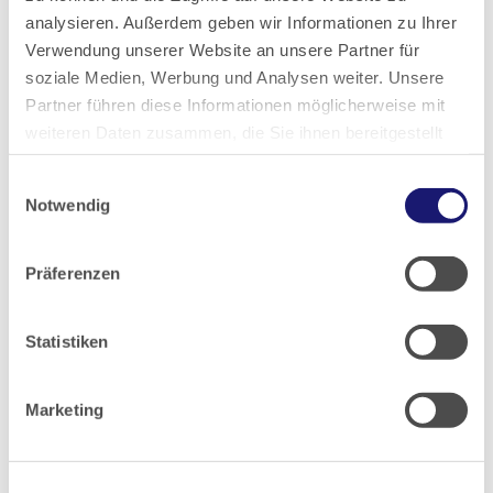
analysieren. Außerdem geben wir Informationen zu Ihrer
2024
Verwendung unserer Website an unsere Partner für
soziale Medien, Werbung und Analysen weiter. Unsere
2023
Partner führen diese Informationen möglicherweise mit
weiteren Daten zusammen, die Sie ihnen bereitgestellt
haben oder die sie im Rahmen Ihrer Nutzung der Dienste
2022
Einwilligungsauswahl
gesammelt haben.
Notwendig
2021
Datenschutz
|
Impressum
Präferenzen
2020
Statistiken
2019
Marketing
2018
2017