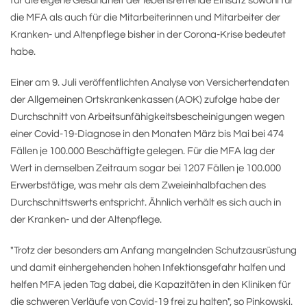
für die eigene Gesundheit der lebensrettende Einsatz sowohl für
die MFA als auch für die Mitarbeiterinnen und Mitarbeiter der
Kranken- und Altenpflege bisher in der Corona-Krise bedeutet
habe.
Einer am 9. Juli veröffentlichten Analyse von Versichertendaten
der Allgemeinen Ortskrankenkassen (AOK) zufolge habe der
Durchschnitt von Arbeitsunfähigkeitsbescheinigungen wegen
einer Covid-19-Diagnose in den Monaten März bis Mai bei 474
Fällen je 100.000 Beschäftigte gelegen. Für die MFA lag der
Wert in demselben Zeitraum sogar bei 1207 Fällen je 100.000
Erwerbstätige, was mehr als dem Zweieinhalbfachen des
Durchschnittswerts entspricht. Ähnlich verhält es sich auch in
der Kranken- und der Altenpflege.
"Trotz der besonders am Anfang mangelnden Schutzausrüstung
und damit einhergehenden hohen Infektionsgefahr halfen und
helfen MFA jeden Tag dabei, die Kapazitäten in den Kliniken für
die schweren Verläufe von Covid-19 frei zu halten", so Pinkowski.