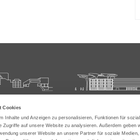
ie für Ärztliche Fort- und
Carl-Oelemann-Schule der
t Cookies
bildung
Landesärztekammer Hesse
 Inhalte und Anzeigen zu personalisieren, Funktionen für sozia
elemann-Weg 5
Carl-Oelemann-Weg 5
e Zugriffe auf unsere Website zu analysieren. Außerdem geben w
Bad Nauheim
61231 Bad Nauheim
rwendung unserer Website an unsere Partner für soziale Medien