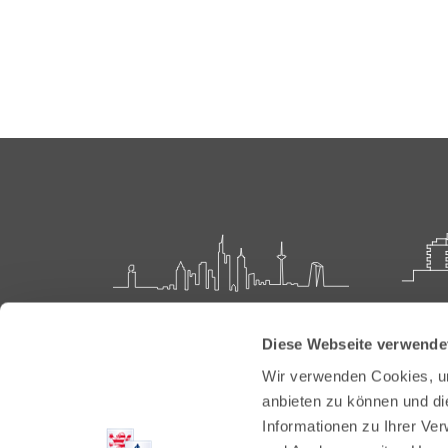
Landesärztekammer Hessen
Akadem
Diese Webseite verwende
Weiter
Hanauer Landstraße 152
Wir verwenden Cookies, um
60314 Frankfurt
Carl-O
anbieten zu können und di
61231 
Informationen zu Ihrer Ve
Postfach 60 05 66