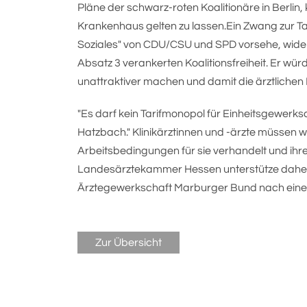
Pläne der schwarz-roten Koalitionäre in Berlin, 
Krankenhaus gelten zu lassen.Ein Zwang zur Tari
Soziales" von CDU/CSU und SPD vorsehe, widers
Absatz 3 verankerten Koalitionsfreiheit. Er wü
unattraktiver machen und damit die ärztlich
"Es darf kein Tarifmonopol für Einheitsgewerks
Hatzbach." Klinikärztinnen und -ärzte müssen w
Arbeitsbedingungen für sie verhandelt und ihre ta
Landesärztekammer Hessen unterstütze daher
Ärztegewerkschaft Marburger Bund nach einem E
Zur Übersicht