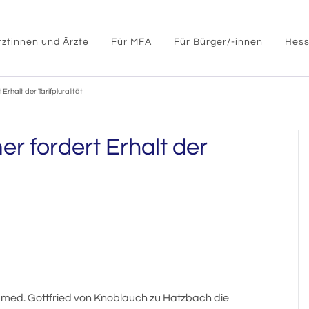
rztinnen und Ärzte
Für MFA
Für Bürger/-innen
Hess
rhalt der Tarifpluralität
 fordert Erhalt der
 med. Gottfried von Knoblauch zu Hatzbach die