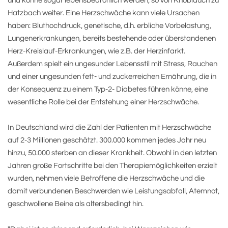
und könne sogar lebensbedrohlich werden, so von Knoblauch zu
Hatzbach weiter. Eine Herzschwäche kann viele Ursachen
haben: Bluthochdruck, genetische, d.h. erbliche Vorbelastung,
Lungenerkrankungen, bereits bestehende oder überstandenen
Herz-Kreislauf-Erkrankungen, wie z.B. der Herzinfarkt.
Außerdem spielt ein ungesunder Lebensstil mit Stress, Rauchen
und einer ungesunden fett- und zuckerreichen Ernährung, die in
der Konsequenz zu einem Typ-2- Diabetes führen könne, eine
wesentliche Rolle bei der Entstehung einer Herzschwäche.
In Deutschland wird die Zahl der Patienten mit Herzschwäche
auf 2-3 Millionen geschätzt. 300.000 kommen jedes Jahr neu
hinzu, 50.000 sterben an dieser Krankheit. Obwohl in den letzten
Jahren große Fortschritte bei den Therapiemöglichkeiten erzielt
wurden, nehmen viele Betroffene die Herzschwäche und die
damit verbundenen Beschwerden wie Leistungsabfall, Atemnot,
geschwollene Beine als altersbedingt hin.