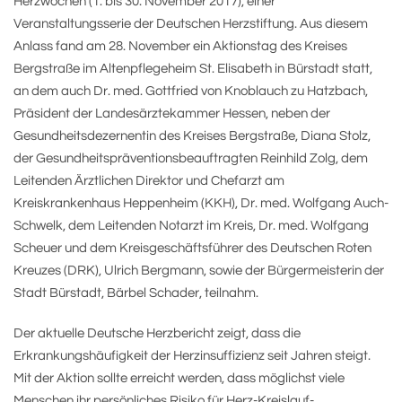
Herzwochen (1. bis 30. November 2017), einer
Veranstaltungsserie der Deutschen Herzstiftung. Aus diesem
Anlass fand am 28. November ein Aktionstag des Kreises
Bergstraße im Altenpflegeheim St. Elisabeth in Bürstadt statt,
an dem auch Dr. med. Gottfried von Knoblauch zu Hatzbach,
Präsident der Landesärztekammer Hessen, neben der
Gesundheitsdezernentin des Kreises Bergstraße, Diana Stolz,
der Gesundheitspräventionsbeauftragten Reinhild Zolg, dem
Leitenden Ärztlichen Direktor und Chefarzt am
Kreiskrankenhaus Heppenheim (KKH), Dr. med. Wolfgang Auch-
Schwelk, dem Leitenden Notarzt im Kreis, Dr. med. Wolfgang
Scheuer und dem Kreisgeschäftsführer des Deutschen Roten
Kreuzes (DRK), Ulrich Bergmann, sowie der Bürgermeisterin der
Stadt Bürstadt, Bärbel Schader, teilnahm.
Der aktuelle Deutsche Herzbericht zeigt, dass die
Erkrankungshäufigkeit der Herzinsuffizienz seit Jahren steigt.
Mit der Aktion sollte erreicht werden, dass möglichst viele
Menschen ihr persönliches Risiko für Herz-Kreislauf-