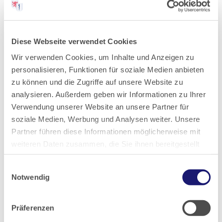
2022
Diese Webseite verwendet Cookies
2021
Wir verwenden Cookies, um Inhalte und Anzeigen zu
personalisieren, Funktionen für soziale Medien anbieten
2020
zu können und die Zugriffe auf unsere Website zu
analysieren. Außerdem geben wir Informationen zu Ihrer
Verwendung unserer Website an unsere Partner für
2019
soziale Medien, Werbung und Analysen weiter. Unsere
Partner führen diese Informationen möglicherweise mit
2018
weiteren Daten zusammen, die Sie ihnen bereitgestellt
haben oder die sie im Rahmen Ihrer Nutzung der Dienste
2017
Einwilligungsauswahl
gesammelt haben.
Notwendig
2016
Datenschutz
|
Impressum
Präferenzen