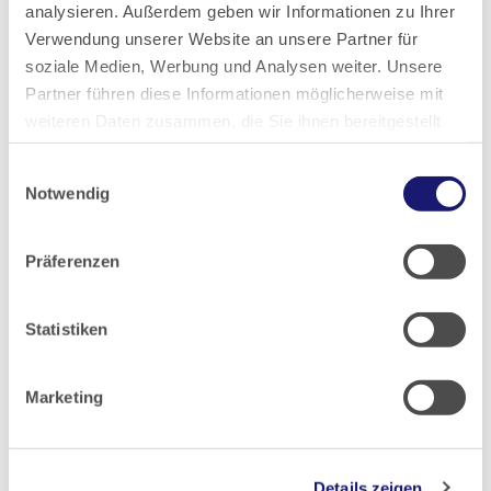
analysieren. Außerdem geben wir Informationen zu Ihrer
2016
Verwendung unserer Website an unsere Partner für
soziale Medien, Werbung und Analysen weiter. Unsere
Partner führen diese Informationen möglicherweise mit
2015
weiteren Daten zusammen, die Sie ihnen bereitgestellt
haben oder die sie im Rahmen Ihrer Nutzung der Dienste
2014
Einwilligungsauswahl
gesammelt haben.
Notwendig
2013
Datenschutz
|
Impressum
Präferenzen
2012
Statistiken
2011
Marketing
2010
2009
Details zeigen