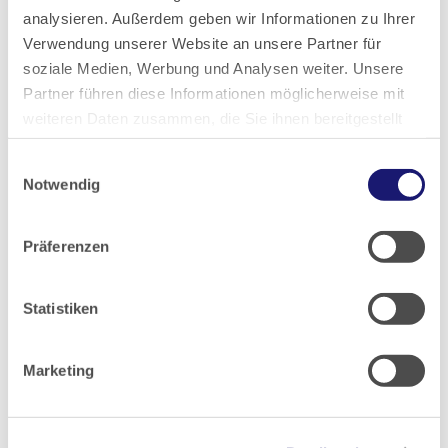
analysieren. Außerdem geben wir Informationen zu Ihrer
Verwendung unserer Website an unsere Partner für
2016
soziale Medien, Werbung und Analysen weiter. Unsere
Partner führen diese Informationen möglicherweise mit
2015
weiteren Daten zusammen, die Sie ihnen bereitgestellt
haben oder die sie im Rahmen Ihrer Nutzung der Dienste
2014
Einwilligungsauswahl
gesammelt haben.
Notwendig
Datenschutz
|
Impressum
2013
Präferenzen
2012
Statistiken
2011
Marketing
2010