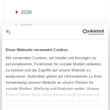
2026
2025
2024
Diese Webseite verwendet Cookies
2023
Wir verwenden Cookies, um Inhalte und Anzeigen zu
personalisieren, Funktionen für soziale Medien anbieten
2022
zu können und die Zugriffe auf unsere Website zu
analysieren. Außerdem geben wir Informationen zu Ihrer
Verwendung unserer Website an unsere Partner für
2021
soziale Medien, Werbung und Analysen weiter. Unsere
Partner führen diese Informationen möglicherweise mit
2020
weiteren Daten zusammen, die Sie ihnen bereitgestellt
haben oder die sie im Rahmen Ihrer Nutzung der Dienste