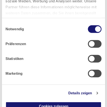
soziale Medien, Werbung und Analysen weiter. Unsere
2022
Partner führen diese Informationen möglicherweise mit
weiteren Daten zusammen, die Sie ihnen bereitgestellt
2021
haben oder die sie im Rahmen Ihrer Nutzung der Dienste
Einwilligungsauswahl
gesammelt haben.
Notwendig
2020
Datenschutz
|
Impressum
Präferenzen
2019
Statistiken
2018
Marketing
2017
2016
Details zeigen
2015
Cookies zulassen