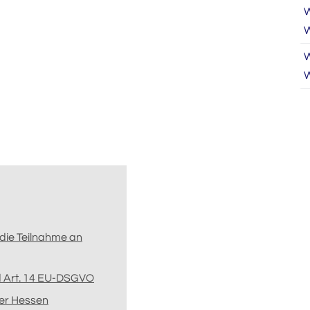
W
W
W
W
die Teilnahme an
nd Art. 14 EU-DSGVO
er Hessen