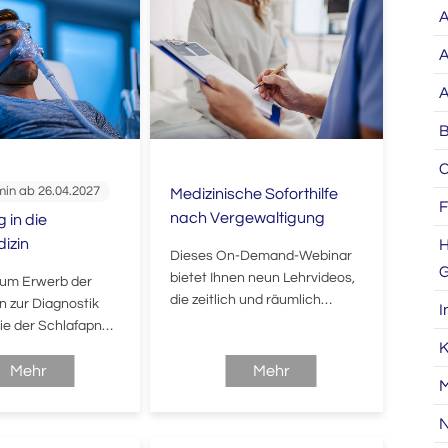
A
A
A
B
C
min ab 26.04.2027
Medizinische Soforthilfe
F
nach Vergewaltigung
 in die
izin
H
Dieses On-Demand-Webinar
G
bietet Ihnen neun Lehrvideos,
um Erwerb der
die zeitlich und räumlich
on zur Diagnostik
I
unabhänging genutzt werden
ie der Schlafapnoe
können.
K
UB-Kurs).
Mehr
Mehr
M
N