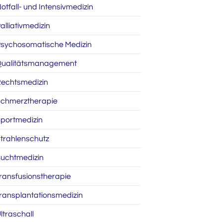
otfall- und Intensivmedizin
alliativmedizin
sychosomatische Medizin
ualitätsmanagement
echtsmedizin
chmerztherapie
portmedizin
trahlenschutz
uchtmedizin
ransfusionstherapie
ransplantationsmedizin
ltraschall