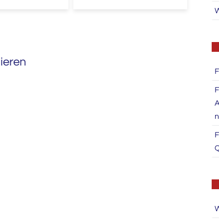
W
strukturierten Prompts, der
Einschätzung von Risiken und
der Integration in klinische
Arbeitsprozesse mit Bezug auf
konkrete Anwendungen wie
ieren
Arztbriefe, SOPs, Schulungen
F
und Hilfe bei der
Entscheidungsunterstützung.
F
A
n
F
Q
W