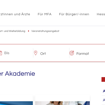
rztinnen und Ärzte
Für MFA
Für Bürger/-innen
Hess
ort- und Weiterbildung
Veranstaltungsangebot
er Akademie
A
A