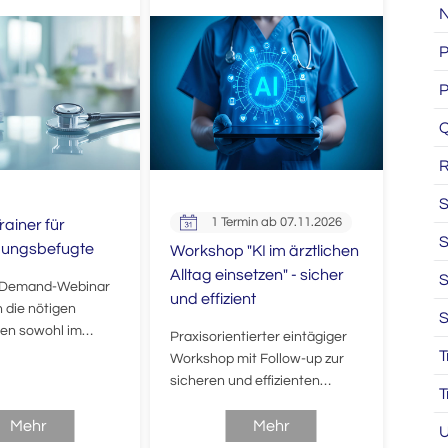
N
P
P
Q
R
S
1 Termin ab 07.11.2026
rainer für
S
dungsbefugte
Workshop "KI im ärztlichen
Alltag einsetzen" - sicher
S
-Demand-Webinar
und effizient
n die nötigen
S
nen sowohl im
Praxisorientierter eintägiger
auch
T
Workshop mit Follow-up zur
mat.
sicheren und effizienten
T
Nutzung von KI-Tools im
Mehr
klinischen Alltag. Der Fokus
Mehr
U
liegt auf der Erstellung von