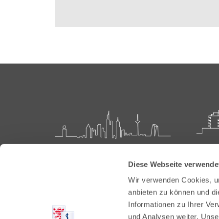
Landesärztekammer Hessen
Akadem
Diese Webseite verwende
Weiter
Hanauer Landstraße 152
Wir verwenden Cookies, um
60314 Frankfurt
Carl-O
anbieten zu können und di
61231 
Informationen zu Ihrer Ve
Postfach 60 05 66
und Analysen weiter. Unse
60335 Frankfurt