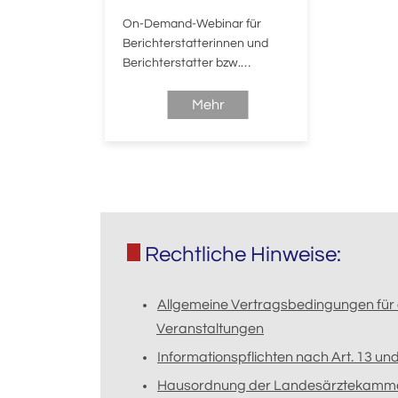
On-Demand-Webinar für
Berichterstatterinnen und
Berichterstatter bzw.
zuweisende Ärztinnen und
Ärzte gem. § 43 Abs. 2 KFE-RL
Mehr
Erstberatender
Arzt/Erstberatende Ärztin.
Rechtliche Hinweise:
Allgemeine Vertragsbedingungen für 
Veranstaltungen
Informationspflichten nach Art. 13 u
Hausordnung der Landesärztekamm