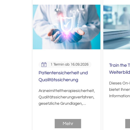
1 Termin ab 16.09.2026
Train the T
Weiterbil
Patientensicherheit und
Qualitätssicherung
Dieses On
bietet Ihne
Arzneimitteltherapiesicherheit,
Informatio
Qualitätssicherungsverfahren,
Video- als 
gesetzliche Grundlagen,
Podcastfor
Kommunikation,
Schnittstellenproblematiken -
eine kleine Auswahl aus den
Mehr
Inhalten dieser