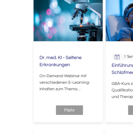
1 Ter
Dr. med. KI - Seltene
Erkrankungen
Einführung
Schlafmed
On-Demand-Webinar mit
verschiedenen E-Learning-
GBA-Kurs z
Inhalten zum Thema
Qualifikati
„Künstliche Intelligenz –
und Therap
Seltene Erkrankungen“, die
(ehemals B
zeitlich und räumlich
Mehr
unabhängig genutzt werden
können.