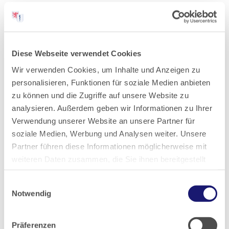
Fachthemen
Aktuell und Interdisziplinär
Diese Webseite verwendet Cookies
Akupunktur
Wir verwenden Cookies, um Inhalte und Anzeigen zu
personalisieren, Funktionen für soziale Medien anbieten
Allgemeinmedizin
zu können und die Zugriffe auf unsere Website zu
Anästhesiologie
analysieren. Außerdem geben wir Informationen zu Ihrer
Verwendung unserer Website an unsere Partner für
Arbeits- und Sozialmedizin
soziale Medien, Werbung und Analysen weiter. Unsere
Begutachtung
Partner führen diese Informationen möglicherweise mit
weiteren Daten zusammen, die Sie ihnen bereitgestellt
Chirurgie
haben oder die sie im Rahmen Ihrer Nutzung der Dienste
Frauenheilkunde und Geburtshilfe
Einwilligungsauswahl
gesammelt haben.
Notwendig
Hygiene, Infektiologie, Öffentliches Gesundheitswesen
Datenschutz
|
Impressum
Innere Medizin
Präferenzen