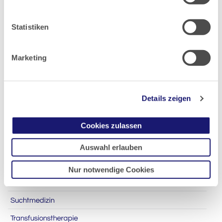
Kinder- und Jugendmedizin
Manuelle Medizin
Statistiken
Neurologie
Marketing
Notfall- und Intensivmedizin
Palliativmedizin
Psychosomatische Medizin
Details zeigen
Qualitätsmanagement
Cookies zulassen
Rechtsmedizin
Auswahl erlauben
Schmerztherapie
Sportmedizin
Nur notwendige Cookies
Strahlenschutz
Suchtmedizin
Transfusionstherapie