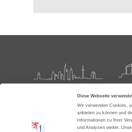
Landesärztekammer Hessen
Akadem
Diese Webseite verwende
Weiter
Hanauer Landstraße 152
Wir verwenden Cookies, um
60314 Frankfurt
Carl-O
anbieten zu können und di
61231 
Informationen zu Ihrer Ve
Postfach 60 05 66
und Analysen weiter. Unse
60335 Frankfurt
Tel:
+49