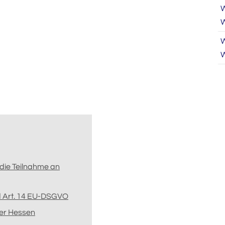
W
W
W
W
die Teilnahme an
nd Art. 14 EU-DSGVO
er Hessen