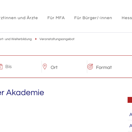
rztinnen und Ärzte
Für MFA
Für Bürger/-innen
Hess
ort- und Weiterbildung
Veranstaltungsangebot
er Akademie
A
A