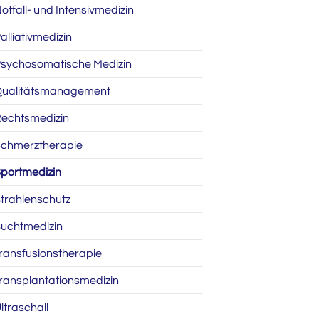
otfall- und Intensivmedizin
alliativmedizin
sychosomatische Medizin
ualitätsmanagement
echtsmedizin
chmerztherapie
portmedizin
trahlenschutz
uchtmedizin
ransfusionstherapie
ransplantationsmedizin
ltraschall