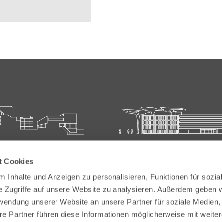
ie für Ärztliche Fort- und
Carl-Oelemann-Schule der
t Cookies
bildung
Landesärztekammer Hesse
 Inhalte und Anzeigen zu personalisieren, Funktionen für sozia
elemann-Weg 5
Carl-Oelemann-Weg 5
e Zugriffe auf unsere Website zu analysieren. Außerdem geben w
Bad Nauheim
61231 Bad Nauheim
rwendung unserer Website an unsere Partner für soziale Medien
re Partner führen diese Informationen möglicherweise mit weite
 6032 782-200
Tel:
+49 6032 782-100