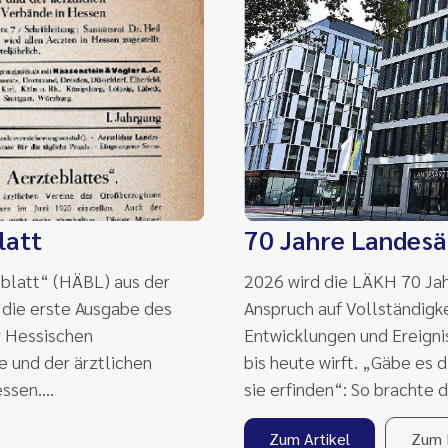
latt
70 Jahre Landes
blatt“ (HÄBL) aus der
2026 wird die LÄKH 70 Jahr
 die erste Ausgabe des
Anspruch auf Vollständigk
r Hessischen
Entwicklungen und Ereigni
e und der ärztlichen
bis heute wirft. „Gäbe es
essen.…
sie erfinden“: So brachte 
Zum Artikel
Zum