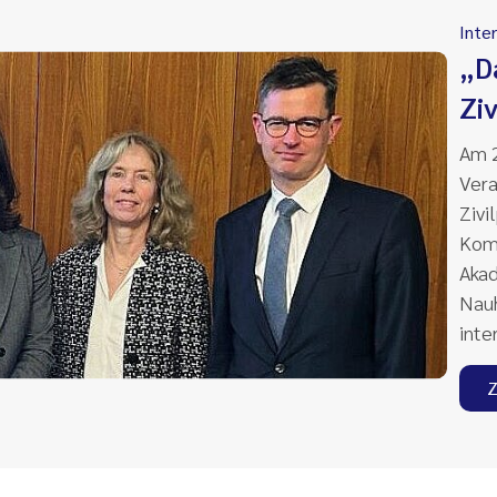
Inte
„D
Zi
Am 2
Vera
Zivi
Komm
Aka
Nauh
inte
Z