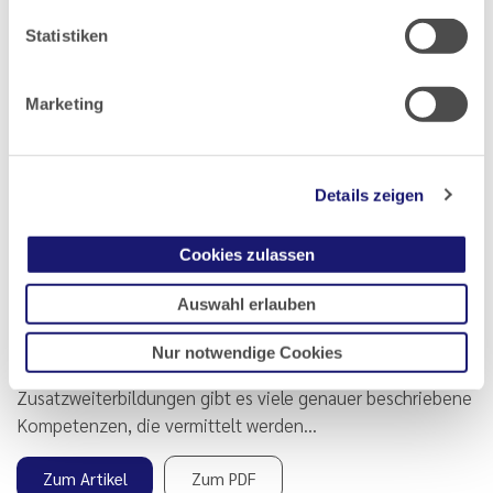
online abrufbar auf der Startseite…
Statistiken
Zum Artikel
Zum PDF
Marketing
Details zeigen
Die neuen Weiterbildungsbefugnisse
2020 in Hessen
Cookies zulassen
Die neue Weiterbildungsordnung (WBO 2020) für Hessen
Auswahl erlauben
bringt neben dem neuen Elektronischen Logbuch
(eLogbuch) auch neue Befugnisse zur Weiterbildung (WB).
Nur notwendige Cookies
In den verschiedenen Gebieten, Schwerpunkten und
Zusatzweiterbildungen gibt es viele genauer beschriebene
Kompetenzen, die vermittelt werden…
Zum Artikel
Zum PDF