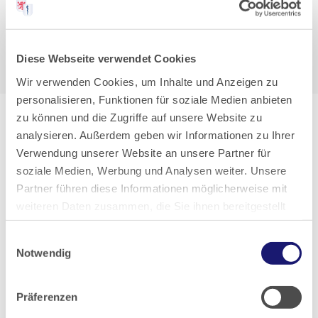
einer Definition der…
Zum Artikel
Zum PDF
Diese Webseite verwendet Cookies
Wir verwenden Cookies, um Inhalte und Anzeigen zu
personalisieren, Funktionen für soziale Medien anbieten
zu können und die Zugriffe auf unsere Website zu
Ärztekammer
analysieren. Außerdem geben wir Informationen zu Ihrer
Verwendung unserer Website an unsere Partner für
soziale Medien, Werbung und Analysen weiter. Unsere
Nachträge zum Hessischen Ärzteblatt
Partner führen diese Informationen möglicherweise mit
02/2021
weiteren Daten zusammen, die Sie ihnen bereitgestellt
haben oder die sie im Rahmen Ihrer Nutzung der Dienste
Mitarbeit in hessischen Impfzentren: Die
Einwilligungsauswahl
gesammelt haben.
Landesärztekammer Hessen hat zusammen mit der KVH
Notwendig
die Information „Vertragsgestaltungen für die Mitarbeit in
Datenschutz
|
Impressum
den hessischen Impfzentren gegen Corona“ in einem
Präferenzen
Beileger zum HÄBL 02/2021 herausgebracht. Dieser ist