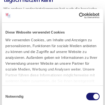
Wie andere Landesärztekammern hat auch die hessische
Kammer klinischen Fachärzten die Möglichkeit eröffnet,
als Quereinsteiger den Facharzt für Allgemeinmedizin zu
erwerben. Einer von ihnen ist Prof. Dr. med. Wolf Otto
Bechstein. Er leitete bis zu seiner Emeritierung 2024 die
Diese Webseite verwendet Cookies
Klinik für Allgemein-,…
Wir verwenden Cookies, um Inhalte und Anzeigen zu
personalisieren, Funktionen für soziale Medien anbieten
Zum Artikel
Zum PDF
zu können und die Zugriffe auf unsere Website zu
analysieren. Außerdem geben wir Informationen zu Ihrer
Verwendung unserer Website an unsere Partner für
soziale Medien, Werbung und Analysen weiter. Unsere
Partner führen diese Informationen möglicherweise mit
weiteren Daten zusammen, die Sie ihnen bereitgestellt
haben oder die sie im Rahmen Ihrer Nutzung der Dienste
Einwilligungsauswahl
gesammelt haben.
Notwendig
Datenschutz
|
Impressum