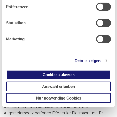
Präferenzen
Statistiken
Marketing
Zwei Hausärztinnen über Praxisgründung, frühe Verantwortung
Details zeigen
und die Bedeutung guter Weiterbildung
Von der Facharztprüfung in die
Cookies zulassen
Niederlassung
Auswahl erlauben
Wie gründet man gemeinsam eine Hausarztpraxis – mitten
Nur notwendige Cookies
in der Facharztweiterbildung, mit kleinen Kindern, während
parallel noch Krankenhausdienste laufen? Die
Allgemeinmedizinerinnen Friederike Plesmann und Dr.