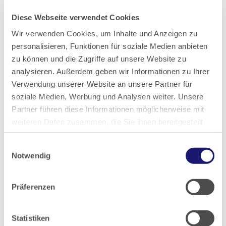
Dr. med. Deborah Scholz-Hehn,
Stellv. Drogen- und
Suchtbeauftragte der Landesärztekammer Hessen
Diese Webseite verwendet Cookies
Wir verwenden Cookies, um Inhalte und Anzeigen zu
personalisieren, Funktionen für soziale Medien anbieten
zu können und die Zugriffe auf unsere Website zu
analysieren. Außerdem geben wir Informationen zu Ihrer
Verwendung unserer Website an unsere Partner für
soziale Medien, Werbung und Analysen weiter. Unsere
30.01.2026
Partner führen diese Informationen möglicherweise mit
Hessisches Ärzteblatt
weiteren Daten zusammen, die Sie ihnen bereitgestellt
haben oder die sie im Rahmen Ihrer Nutzung der Dienste
Ausgabe 2/2026
Einwilligungsauswahl
gesammelt haben.
Notwendig
Datenschutz
|
Impressum
Artikel geschrieben von:
Präferenzen
Deborah Scholz-Hehn
Statistiken