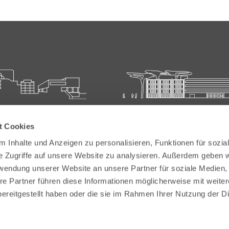
ie für Ärztliche Fort- und
Carl-Oelemann-Schule der
t Cookies
bildung
Landesärztekammer Hesse
 Inhalte und Anzeigen zu personalisieren, Funktionen für sozia
elemann-Weg 5
Carl-Oelemann-Weg 5
e Zugriffe auf unsere Website zu analysieren. Außerdem geben w
Bad Nauheim
61231 Bad Nauheim
rwendung unserer Website an unsere Partner für soziale Medien
re Partner führen diese Informationen möglicherweise mit weite
 6032 782-200
Tel:
+49 6032 782-100
ereitgestellt haben oder die sie im Rahmen Ihrer Nutzung der D
9 6032 782-220
Fax: +49 6032 782-180
akademie@laekh.de
E-Mail:
verwaltung.cos@laekh.de