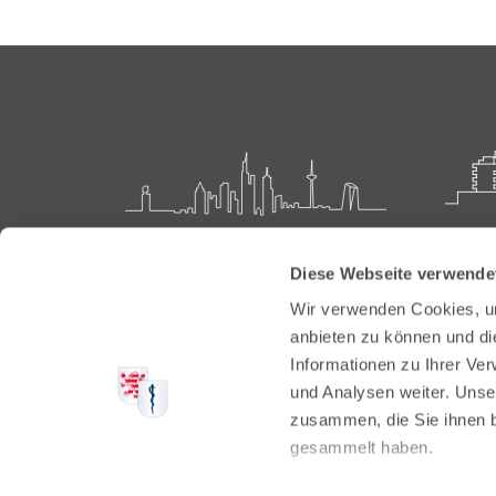
Landesärztekammer Hessen
Akadem
Diese Webseite verwende
Weiter
Hanauer Landstraße 152
Wir verwenden Cookies, um
60314 Frankfurt
Carl-O
anbieten zu können und di
61231 
Informationen zu Ihrer Ve
Postfach 60 05 66
und Analysen weiter. Unse
60335 Frankfurt
Tel:
+49
zusammen, die Sie ihnen b
Fax: +4
Tel:
+49 69 97672-0
gesammelt haben.
E-Mail:
Fax: +49 69 97672-128
E-Mail:
info@laekh.de