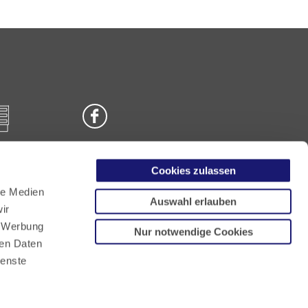
Cookies zulassen
n
le Medien
Auswahl erlauben
ir
, Werbung
Nur notwendige Cookies
ren Daten
ienste