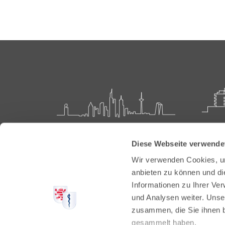
Landesärztekammer Hessen
Akadem
Diese Webseite verwende
Weiter
Hanauer Landstraße 152
Wir verwenden Cookies, um
60314 Frankfurt
Carl-O
anbieten zu können und di
61231 
Informationen zu Ihrer Ve
Postfach 60 05 66
und Analysen weiter. Unse
60335 Frankfurt
Tel:
+49
zusammen, die Sie ihnen b
Fax: +4
Tel:
+49 69 97672-0
gesammelt haben.
E-Mail: