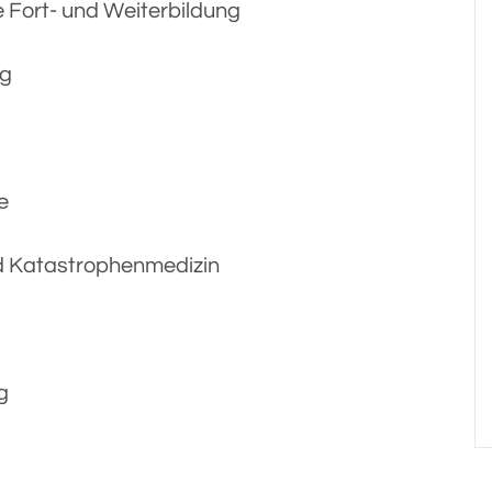
 Fort- und Weiterbildung
ng
s
e
d Katastrophenmedizin
g