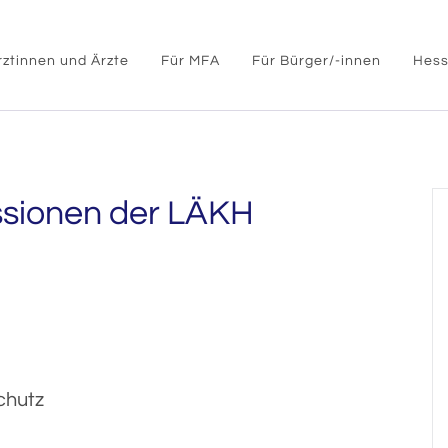
rztinnen und Ärzte
Für MFA
Für Bürger/-innen
Hess
sionen der LÄKH
chutz