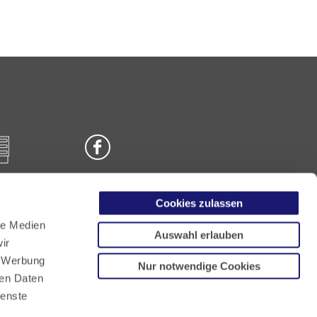
Cookies zulassen
n
le Medien
Auswahl erlauben
ir
, Werbung
Nur notwendige Cookies
ren Daten
ienste