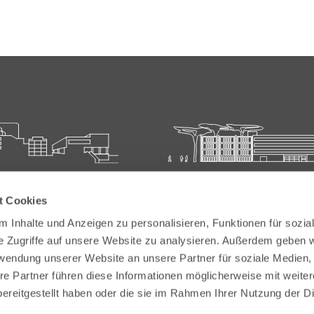
ie für Ärztliche Fort- und
Carl-Oelemann-Schule der
t Cookies
bildung
Landesärztekammer Hesse
 Inhalte und Anzeigen zu personalisieren, Funktionen für sozia
elemann-Weg 5
Carl-Oelemann-Weg 5
e Zugriffe auf unsere Website zu analysieren. Außerdem geben w
Bad Nauheim
61231 Bad Nauheim
rwendung unserer Website an unsere Partner für soziale Medien
re Partner führen diese Informationen möglicherweise mit weite
 6032 782-200
Tel:
+49 6032 782-100
ereitgestellt haben oder die sie im Rahmen Ihrer Nutzung der D
9 6032 782-220
Fax: +49 6032 782-180
akademie@laekh.de
E-Mail:
verwaltung.cos@laekh.de