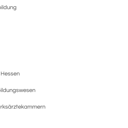
bildung
 Hessen
bildungswesen
zirksärztekammern