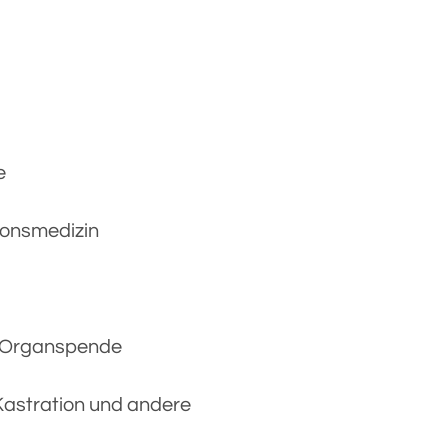
e
ionsmedizin
d Organspende
e Kastration und andere