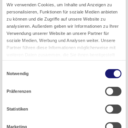
Wir verwenden Cookies, um Inhalte und Anzeigen zu
personalisieren, Funktionen für soziale Medien anbieten
zu können und die Zugriffe auf unsere Website zu
analysieren. Außerdem geben wir Informationen zu Ihrer
Verwendung unserer Website an unsere Partner für
soziale Medien, Werbung und Analysen weiter. Unsere
Partner führen diese Informationen möglicherweise mit
weiteren Daten zusammen, die Sie ihnen bereitgestellt
Anschrift:
haben oder die sie im Rahmen Ihrer Nutzung der Dienste
Einwilligungsauswahl
gesammelt haben.
Notwendig
Bezirksärztekammer Wiesbaden
Datenschutz
|
Impressum
ecos work spaces Wiesbaden
Klingholzstraße 7
Präferenzen
65189 Wiesbaden
Statistiken
Das Ausbildungswesen befindet sich dauerhaft am
Standort Frankfurt, Hanauer Landstraße 152, 60314
Frankfurt, Telefon- und Faxnummer gelten auch für
Marketing