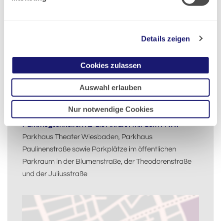
diesen Standort.
Fax: +49 611 97748-0
Details zeigen
E-Mail:
bezaek.wiesbaden@laekh.de
Cookies zulassen
Die Telefonnummern der zuständigen
Sachbearbeiterinnen finden Sie auf dieser Seite unter
Auswahl erlauben
"Ihre Ansprechpartner/-innen".
Nur notwendige Cookies
Parkmöglichkeiten für die Anfahrt mit dem PKW:
Parkhaus Theater Wiesbaden, Parkhaus
Paulinenstraße sowie Parkplätze im öffentlichen
Parkraum in der Blumenstraße, der Theodorenstraße
und der Juliusstraße