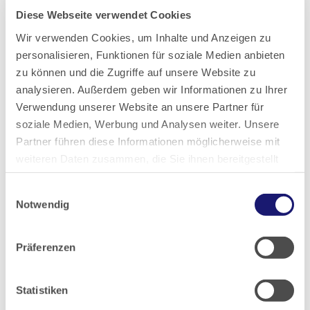
Diese Webseite verwendet Cookies
Umsetzung des Transparenzgebots der Landesärztekammer
Hessen erhobenen Informationen werden für Interessenten und
Wir verwenden Cookies, um Inhalte und Anzeigen zu
Teilnehmer im jeweiligen Veranstaltungsprogramm festgehalten
personalisieren, Funktionen für soziale Medien anbieten
und der ärztlichen Öffentlichkeit angezeigt. Das betrifft
zu können und die Zugriffe auf unsere Website zu
insbesondere die geforderte Offenlegung der Interessenslage
analysieren. Außerdem geben wir Informationen zu Ihrer
des im Zertifizierungsverfahren genannten wissenschaftlichen
Verwendung unserer Website an unsere Partner für
Leiters gegenüber der Anerkennungsstelle (vor der
soziale Medien, Werbung und Analysen weiter. Unsere
Zertifizierung) und gegenüber Interessenten (mindestens zwei
Partner führen diese Informationen möglicherweise mit
Monate vor der Veranstaltung).
weiteren Daten zusammen, die Sie ihnen bereitgestellt
haben oder die sie im Rahmen Ihrer Nutzung der Dienste
Einwilligungsauswahl
gesammelt haben.
Notwendig
Akademie:
Datenschutz
|
Impressum
Präferenzen
Veranstaltungsangebot
Digitales Lernen
Statistiken
Transparenz und Sponsoring