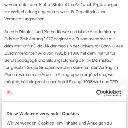
werden unter dem Motto "State of the Art" auch Ergänzungen
zur Weiterbildung angeboten, wie z. B. Repetitorien und
Veranstaltungsreihen.
Auch in Didaktik und Methodik war und ist die Akademie am
Puls der Zeit: Anfang 1977 beginnt die Zusammenarbeit mit
dem Institut für Didaktik der Medizin der Universität Bonn. Diese
Zusammenarbeit wird von 1992 bis 1998 mit dem Institut für
Berufspädagogik und Bildungsplanung der TH Darmstadt
fortgesetzt. Große Gruppen weichen kleineren, der Vortrag im
Plenum wird um die Arbeit in Kleingruppen ergänzt und, wo
möglich, hält ein praktischer Anteil Einzug. 1998 wird das TED-
System (Tele-Dialog) das erste Mal eingesetzt. 2009 bietet die
Akademie die erste Blended-Learning-Veranstaltung (E-
Learning in Kombination mit Präsenzveranstaltungen) an: die
Fortbildung "Arbeitsmedizinische Gehörvorsorge – Lärm".
Diese Webseite verwendet Cookies
Seitdem ist der Ausbau des Digitalen Lernens stetig
Wir verwenden Cookies, um Inhalte und Anzeigen zu
weiterbetrieben worden. Das hat es der Akademie in den