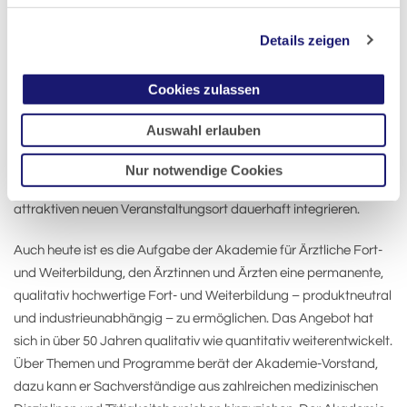
31.08.2002 wurden in Bad Nauheim die Voraussetzungen für
weiteres zukunftsorientiertes Handeln geschaffen. Von den
Details zeigen
Gebäuden der ersten Stunde ist nur das 1973 feierlich in Betrieb
genommene Akademiegebäude mit seinen beiden
Cookies zulassen
Veranstaltungsebenen und den Verwaltungsräumen noch in
Benutzung. Seit 2022 können auch die neuen
Auswahl erlauben
Veranstaltungsräume der Landesärztekammer in Frankfurt
genutzt werden. Die Akademie kann damit den Anteil der
Nur notwendige Cookies
hessenweit angebotenen Veranstaltungen vergrößern und eine
attraktiven neuen Veranstaltungsort dauerhaft integrieren.
Auch heute ist es die Aufgabe der Akademie für Ärztliche Fort-
und Weiterbildung, den Ärztinnen und Ärzten eine permanente,
qualitativ hochwertige Fort- und Weiterbildung – produktneutral
und industrieunabhängig – zu ermöglichen. Das Angebot hat
sich in über 50 Jahren qualitativ wie quantitativ weiterentwickelt.
Über Themen und Programme berät der Akademie-Vorstand,
dazu kann er Sachverständige aus zahlreichen medizinischen