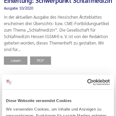
Einleitung: Schwerpunkt Schlafmedizin
Ausgabe 10/2020
In der aktuellen Ausgabe des Hessischen Ärzteblattes
erscheinen drei Übersichts- bzw. CME-Fortbildungsartikel
zum Thema „Schlafmedizin“. Die Gesellschaft für
Schlafmedizin Hessen (GSMH) e. V. ist von der Redaktion
gebeten worden, dieses Themenheft zu gestalten. Wir
sind für…
Lesen
PDF
Hypersomnie und Insomnie
Diese Webseite verwendet Cookies
Ausgabe 10/2020
Wir verwenden Cookies, um Inhalte und Anzeigen zu
Eigenständige Diagnose und Symptom einer anderen
personalisieren, Funktionen für soziale Medien anbieten