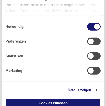
der Akademie
.
Partner führen diese Informationen möglicherweise mit
weiteren Daten zusammen, die Sie ihnen bereitgestellt
haben oder die sie im Rahmen Ihrer Nutzung der Dienste
Einwilligungsauswahl
gesammelt haben.
Notwendig
Datenschutz
|
Impressum
Präferenzen
21.02.2025
Hessisches Ärzteblatt
Ausgabe 3/2025
Statistiken
Marketing
Artikel geschrieben von:
Boris A. Stuck
Details zeigen
Richard Schulz
Cookies zulassen