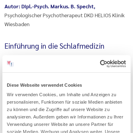
Autor: Dipl.-Psych. Markus. B. Specht,
Psychologischer Psychotherapeut DKD HELIOS Klinik
Wiesbaden
Einführung in die Schlafmedizin
Termine:
05.05.2025-07.06.2025
Information und Anmeldung:
Diese Webseite verwendet Cookies
Christina Ittner
Wir verwenden Cookies, um Inhalte und Anzeigen zu
Fon: 06032 782–223
personalisieren, Funktionen für soziale Medien anbieten
zu können und die Zugriffe auf unsere Website zu
E-Mail:
christina.ittner@laekh.de
analysieren. Außerdem geben wir Informationen zu Ihrer
Verwendung unserer Website an unsere Partner für
Weitere Infos finden Sie im
Veranstaltungskalender
soziale Medien, Werbung und Analysen weiter. Unsere