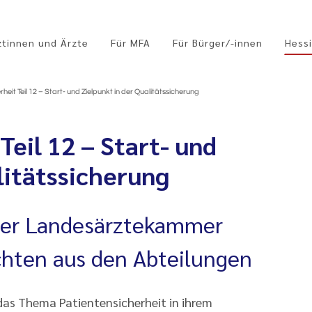
ztinnen und Ärzte
Für MFA
Für Bürger/-innen
Hessi
heit Teil 12 – Start- und Zielpunkt in der Qualitätssicherung
Teil 12 – Start- und
litätssicherung
 der Landesärztekammer
chten aus den Abteilungen
as Thema Patientensicherheit in ihrem