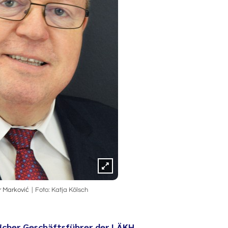
r Marković
Foto: Katja Kölsch
licher Geschäftsführer der LÄKH