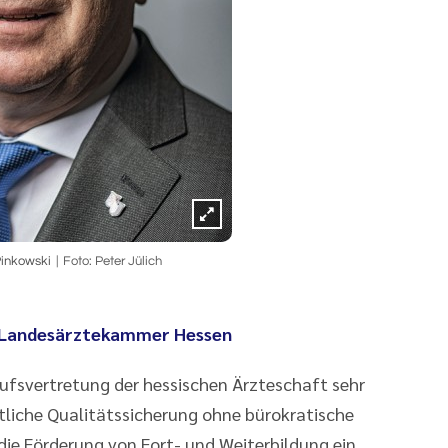
Pinkowski
Foto: Peter Jülich
r Landesärztekammer Hessen
erufsvertretung der hessischen Ärzteschaft sehr
ztliche Qualitätssicherung ohne bürokratische
ie Förderung von Fort- und Weiterbildung ein.