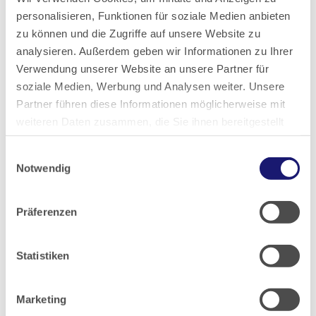
personalisieren, Funktionen für soziale Medien anbieten
Die Frankfurter Chirurgin Charlotte Mahler war eine
zu können und die Zugriffe auf unsere Website zu
bedeutende Chirurgin und einfühlsame Ärztin, spezialisiert
analysieren. Außerdem geben wir Informationen zu Ihrer
vor allem auf operative Eingriffe bei Kindern, insbesondere
Verwendung unserer Website an unsere Partner für
Lippen-Kiefer-Gaumenspalte. Zusätzlich ist sie bekannt
soziale Medien, Werbung und Analysen weiter. Unsere
geworden durch drei „Rekorde“: bereits 1922 wurde…
Partner führen diese Informationen möglicherweise mit
weiteren Daten zusammen, die Sie ihnen bereitgestellt
Lesen
PDF
haben oder die sie im Rahmen Ihrer Nutzung der Dienste
Einwilligungsauswahl
gesammelt haben.
Notwendig
Datenschutz
|
Impressum
Der Frankfurter Stadtarzt Dr. med.
Präferenzen
Joachim Strupp – ein Pionier der
Statistiken
öffentlichen Gesundheitspflege
Ausgabe 1/2024
Marketing
Dr. med. Joachim Strupp (1530–1606) beschäftigte sich in