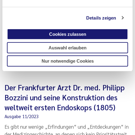
seiner Funktion als Stadtarzt („Physicus“) in Frankfurt am
Main von 1562 bis 1574 mit der Verbesserung der
Details zeigen
öffentlichen Gesundheitspflege (Hygiene) und der
Krankheitsprophylaxe. Sein Vater Peter Strupp hatte um
1543 als…
Cookies zulassen
Auswahl erlauben
Lesen
PDF
Nur notwendige Cookies
Der Frankfurter Arzt Dr. med. Philipp
Bozzini und seine Konstruktion des
weltweit ersten Endoskops (1805)
Ausgabe 11/2023
Es gibt nur wenige „Erfindungen“ und „Entdeckungen“ in
der Medizingeschichte, an denen sich kein Prioritätsstreit