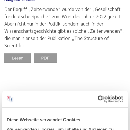
Der Begriff „Zeitenwende“ wurde von der „Gesellschaft
für deutsche Sprache“ zum Wort des Jahres 2022 gekürt.
Aber nicht nur in der Politik, sondern auch in der
Wissenschaftsgeschichte gibt es solche „Zeitenwenden“,
die man hier seit der Publikation „The Structure of
Scientific…
Lesen
PDF
Erinnerungen an eine bedeutende
Chirurgin
Zum 130. Geburtstag von Dr. med. habil. Charlotte Mahler
Diese Webseite verwendet Cookies
(1894–1973)
Ausgabe 11/2024
Wir verwenden Cookies, um Inhalte und Anzeigen zu