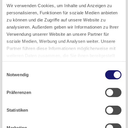
Wir verwenden Cookies, um Inhalte und Anzeigen zu
personalisieren, Funktionen für soziale Medien anbieten
zu können und die Zugriffe auf unsere Website zu
analysieren. Außerdem geben wir Informationen zu Ihrer
Verwendung unserer Website an unsere Partner für
21.10.2025
Hessisches Ärzteblatt
soziale Medien, Werbung und Analysen weiter. Unsere
Partner führen diese Informationen möglicherweise mit
Ausgabe 11/2025
weiteren Daten zusammen, die Sie ihnen bereitgestellt
haben oder die sie im Rahmen Ihrer Nutzung der Dienste
Einwilligungsauswahl
gesammelt haben.
Notwendig
Artikel geschrieben von:
Datenschutz
|
Impressum
Redaktion HÄBL
Präferenzen
Statistiken
Teilen
Marketing