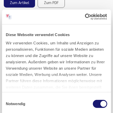
Zum Artikel
Zum PDF
Diese Webseite verwendet Cookies
30 Jahre Unterstützung psychisch kranker Kinder und
Jugendlicher und ihrer Eltern
Wir verwenden Cookies, um Inhalte und Anzeigen zu
Wo die staatliche Hilfe nicht
personalisieren, Funktionen für soziale Medien anbieten
zu können und die Zugriffe auf unsere Website zu
hinkommt, springt der Frankfurter
analysieren. Außerdem geben wir Informationen zu Ihrer
Verein ein
Verwendung unserer Website an unsere Partner für
soziale Medien, Werbung und Analysen weiter. Unsere
Diese Art von Ausstellung war eine Premiere. Der Anlass
Partner führen diese Informationen möglicherweise mit
ein ganz besonderer: Seit 30 Jahren besteht der
weiteren Daten zusammen, die Sie ihnen bereitgestellt
Frankfurter Verein zur Unterstützung von psychisch
haben oder die sie im Rahmen Ihrer Nutzung der Dienste
kranken Kindern und Jugendlichen e.V. Erstmals zeigte er
Einwilligungsauswahl
gesammelt haben.
Werke seiner jungen Patientinnen und Patienten aus der
Notwendig
Ergotherapie. Ergänzt wurde die…
Datenschutz
|
Impressum