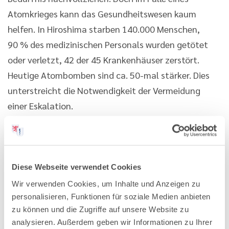
Atomkrieges kann das Gesundheitswesen kaum
helfen. In Hiroshima starben 140.000 Menschen,
90 % des medizinischen Personals wurden getötet
oder verletzt, 42 der 45 Krankenhäuser zerstört.
Heutige Atombomben sind ca. 50-mal stärker. Dies
unterstreicht die Notwendigkeit der Vermeidung
einer Eskalation.
Der Tagungsort für die zivil-militärische
Zusammenarbeit, das Schloss Oranienstein, diente
während der NS-Diktatur als nationalpolitische
Diese Webseite verwendet Cookies
Erziehungsanstalt (Napola). Der
Wir verwenden Cookies, um Inhalte und Anzeigen zu
Atomwaffenstützpunkt Fliegerhorst Büchel mit bis
personalisieren, Funktionen für soziale Medien anbieten
zu 20 Atombomben ist nicht weit entfernt. So liegen
zu können und die Zugriffe auf unsere Website zu
Schrecken und Drohungen des Krieges zeitlich und
analysieren. Außerdem geben wir Informationen zu Ihrer