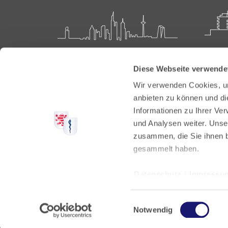
Landesärztekammer Hessen
Akadem
Diese Webseite verwende
Weiter
Hanauer Landstraße 152
Wir verwenden Cookies, um
60314 Frankfurt
Carl-O
anbieten zu können und di
61231 
Informationen zu Ihrer Ve
Postfach 60 05 66
und Analysen weiter. Unse
60335 Frankfurt
Tel:
+49
zusammen, die Sie ihnen b
Fax: +4
Tel:
+49 69 97672-0
gesammelt haben.
E-Mail:
Fax: +49 69 97672-128
E-Mail:
info@laekh.de
Datenschutz
|
Impressu
Einwilligungsauswahl
Notwendig
Weitere Adressen und Servicezeiten
Datenschu