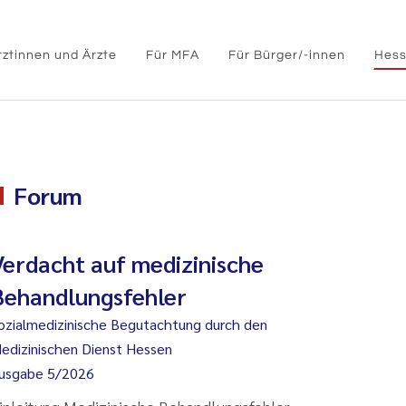
rztinnen und Ärzte
Für MFA
Für Bürger/-innen
Hess
Forum
Verdacht auf medizinische
Behandlungsfehler
ozialmedizinische Begutachtung durch den
edizinischen Dienst Hessen
usgabe 5/2026