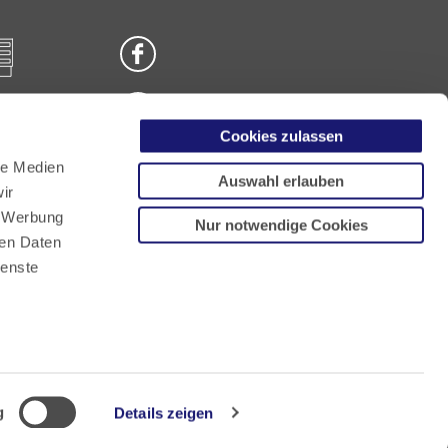
Cookies zulassen
n
le Medien
Auswahl erlauben
ir
, Werbung
Nur notwendige Cookies
ren Daten
ienste
g
Details zeigen
 in English