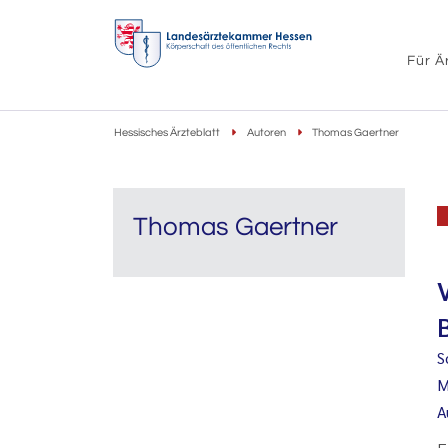
Für Ä
Hessisches Ärzteblatt
Autoren
Thomas Gaertner
Thomas Gaertner
S
M
A