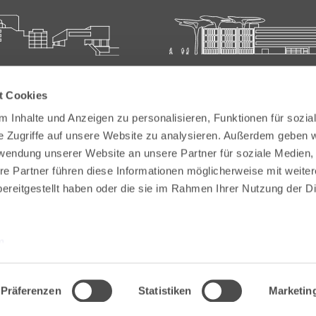
ie für Ärztliche Fort- und
Carl-Oelemann-Schule der
t Cookies
bildung
Landesärztekammer Hesse
 Inhalte und Anzeigen zu personalisieren, Funktionen für sozia
elemann-Weg 5
Carl-Oelemann-Weg 5
e Zugriffe auf unsere Website zu analysieren. Außerdem geben w
Bad Nauheim
61231 Bad Nauheim
rwendung unserer Website an unsere Partner für soziale Medien
re Partner führen diese Informationen möglicherweise mit weite
 6032 782-200
Tel:
+49 6032 782-100
ereitgestellt haben oder die sie im Rahmen Ihrer Nutzung der D
9 6032 782-220
Fax: +49 6032 782-180
akademie@laekh.de
E-Mail:
verwaltung.cos@laekh.de
m
Präferenzen
Statistiken
Marketin
tz
Impressum
Sitemap
Barrierefreiheit
Information