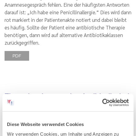
Anamnesegespräch fehlen. Eine der häufigsten Antworten
darauf ist: „Ich habe eine Penicillinallergie.“ Dies wird dann
rot markiert in der Patientenakte notiert und dabei bleibt
es häufig. Sollte der Patient eine antibiotische Therapie
benötigen, dann wird auf alternative Antibiotikaklassen
zurückgegriffen.
PDF
Therapie mit peroralen Antibiotika bei
Störungen der Nierenfunktion
Ausgabe 7/2021
Diese Webseite verwendet Cookies
Sophie Zieschang, Prof. Dr. med. David Czock, Prof. Dr.
med. Martin Zeier, Prof. Dr. med. Claudia Sommerer
Wir verwenden Cookies, um Inhalte und Anzeigen zu