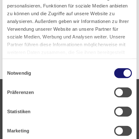
Kurzfassung eines Artikels aus „Arzneiverordnung in der
personalisieren, Funktionen für soziale Medien anbieten
Praxis“, siehe unten. Die hohe Prävalenz von klinisch
zu können und die Zugriffe auf unsere Website zu
relevanten Funktionseinschränkungen [1] verlangt, die…
analysieren. Außerdem geben wir Informationen zu Ihrer
Verwendung unserer Website an unsere Partner für
Lesen
PDF
soziale Medien, Werbung und Analysen weiter. Unsere
Partner führen diese Informationen möglicherweise mit
weiteren Daten zusammen, die Sie ihnen bereitgestellt
haben oder die sie im Rahmen Ihrer Nutzung der Dienste
Einwilligungsauswahl
gesammelt haben.
Notwendig
Datenschutz
|
Impressum
Präferenzen
Statistiken
Landesärztekammer Hessen
Marketing
Hanauer Landstraße 152