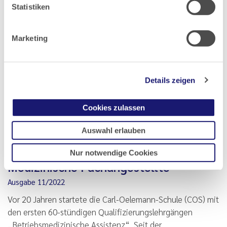
Statistiken
Lesen
PDF
Marketing
Medizinische Fachangestellte
Details zeigen
Cookies zulassen
Lernort Carl-Oelemann-Schule:
Fortbildung
Auswahl erlauben
Arbeitsmedizin/Betriebsmedizin für
Nur notwendige Cookies
Medizinische Fachangestellte
Ausgabe 11/2022
Vor 20 Jahren startete die Carl-Oelemann-Schule (COS) mit
den ersten 60-stündigen Qualifizierungslehrgängen
„Betriebsmedizinische Assistenz“. Seit der