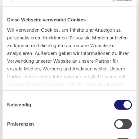
Carl-Oelemann-Schule (COS). „In unseren ambulant
operierenden Praxen brauchen wir gut fortgebildete,…
Diese Webseite verwendet Cookies
Lesen
PDF
Wir verwenden Cookies, um Inhalte und Anzeigen zu
personalisieren, Funktionen für soziale Medien anbieten
zu können und die Zugriffe auf unsere Website zu
analysieren. Außerdem geben wir Informationen zu Ihrer
Verwendung unserer Website an unsere Partner für
Qualifizierungslehrgang „Neurologie
soziale Medien, Werbung und Analysen weiter. Unsere
und Psychiatrie“
Partner führen diese Informationen möglicherweise mit
weiteren Daten zusammen, die Sie ihnen bereitgestellt
Ausgabe 4/2021
haben oder die sie im Rahmen Ihrer Nutzung der Dienste
An der Carl-Oelemann-Schule (COS) in Bad Nauheim wird
Einwilligungsauswahl
gesammelt haben.
Notwendig
der 120-stündige Qualifizierungslehrgang „Neurologie und
Psychiatrie“ für Medizinische Fachangestellte (MFA)
Datenschutz
|
Impressum
angeboten. Die von der Bundesärztekammer 2018
Präferenzen
veröffentlichte Fortbildung wurde unter anderem
gemeinsam mit den…