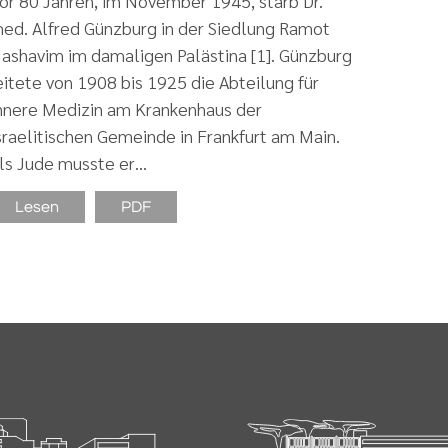
or 80 Jahren, im November 1945, starb Dr.
ed. Alfred Günzburg in der Siedlung Ramot
ashavim im damaligen Palästina [1]. Günzburg
eitete von 1908 bis 1925 die Abteilung für
nnere Medizin am Krankenhaus der
sraelitischen Gemeinde in Frankfurt am Main.
ls Jude musste er…
Lesen
PDF