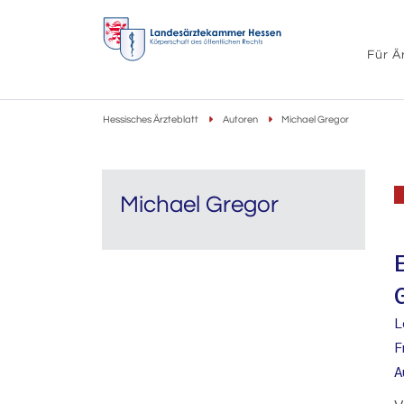
Für Ä
Hessisches Ärzteblatt
Autoren
Michael Gregor
Michael Gregor
L
F
A