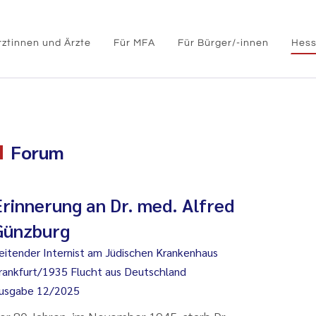
rztinnen und Ärzte
Für MFA
Für Bürger/-innen
Hess
Forum
Erinnerung an Dr. med. Alfred
Günzburg
eitender Internist am Jüdischen Krankenhaus
rankfurt/1935 Flucht aus Deutschland
usgabe 12/2025