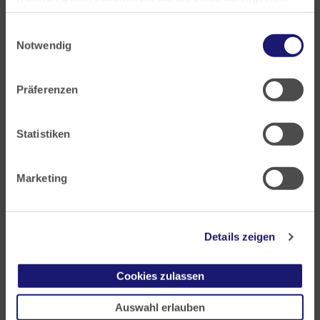
haben oder die sie im Rahmen Ihrer Nutzung der Dienste
Einwilligungsauswahl
gesammelt haben.
Landesärztekammer Hessen
Notwendig
Hanauer Landstraße 152
Datenschutz
|
Impressum
60314 Frankfurt
Präferenzen
Postfach 60 05 66
60335 Frankfurt
Statistiken
Tel:
+49 69 97672-0
Fax: +49 69 97672-128
Marketing
E-Mail:
info@laekh.de
Details zeigen
Cookies zulassen
Akademie für Ärztliche Fort- und Weiterbildung
Auswahl erlauben
Carl-Oelemann-Weg 5