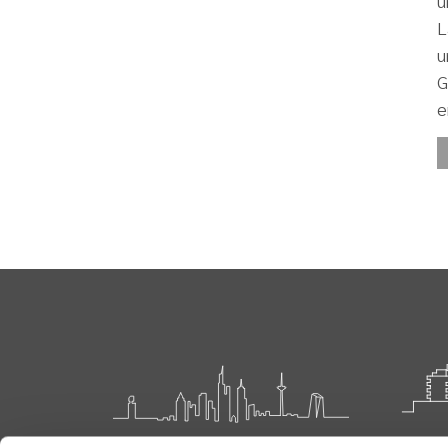
u
L
u
G
e