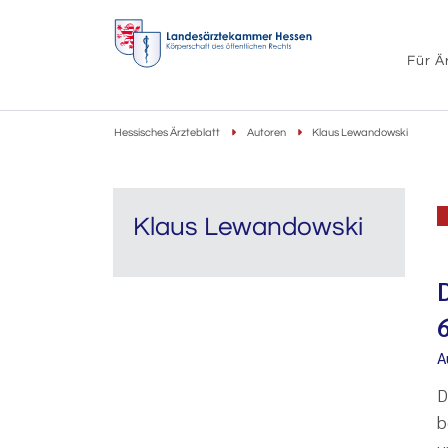
Für Ä
Hessisches Ärzteblatt
Autoren
Klaus Lewandowski
Klaus Lewandowski
A
D
b