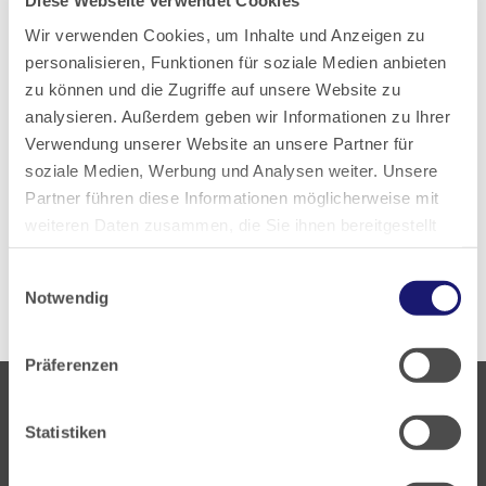
Das Forschungspraxennetz Allgemeinmedizin Frankfurt am
Wir verwenden Cookies, um Inhalte und Anzeigen zu
Main (ForN) Forschungspraxennetze bilden die Grundlage
personalisieren, Funktionen für soziale Medien anbieten
für qualitativ hochwertige allgemeinmedizinische
zu können und die Zugriffe auf unsere Website zu
Forschung, denn der Großteil der Patientenversorgung
analysieren. Außerdem geben wir Informationen zu Ihrer
findet im ambulanten Setting statt. Der Großteil
Verwendung unserer Website an unsere Partner für
klinischer…
soziale Medien, Werbung und Analysen weiter. Unsere
Partner führen diese Informationen möglicherweise mit
Lesen
PDF
weiteren Daten zusammen, die Sie ihnen bereitgestellt
haben oder die sie im Rahmen Ihrer Nutzung der Dienste
Einwilligungsauswahl
gesammelt haben.
Notwendig
Datenschutz
|
Impressum
Präferenzen
Statistiken