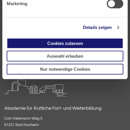
Marketing
Landesärztekammer Hessen
Hanauer Landstraße 152
60314 Frankfurt
Details zeigen
Postfach 60 05 66
Cookies zulassen
60335 Frankfurt
Auswahl erlauben
Tel:
+49 69 97672-0
Fax: +49 69 97672-128
Nur notwendige Cookies
E-Mail:
info@laekh.de
Akademie für Ärztliche Fort- und Weiterbildung
Carl-Oelemann-Weg 5
61231 Bad Nauheim