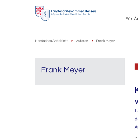
Für Ä
Hessisches Ärzteblatt
Autoren
Frank Meyer
Frank Meyer
L
d
A