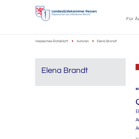
Für Ä
Hessisches Ärzteblatt
Autoren
Elena Brandt
Elena Brandt
E
A
A