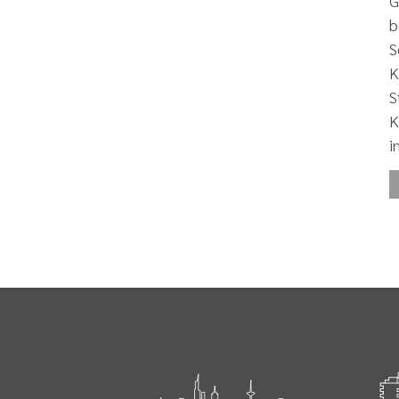
G
b
S
K
S
K
i