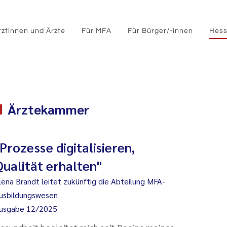
rztinnen und Ärzte
Für MFA
Für Bürger/-innen
Hess
Ärztekammer
"Prozesse digitalisieren,
Qualität erhalten"
lena Brandt leitet zukünftig die Abteilung MFA-
usbildungswesen
usgabe 12/2025