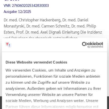
VNR: 2760602025342830003
Ausgabe 12/2025
Dr. med. Christopher Hackenberg, Dr. med. Daniel
Monastyrski, Dr. med. Carmen Schmitz, Dr. med. Philip
Esters, Prof. Dr. med. Axel Dignaß Einleitung Die Inzidenz
und Prävalenz der chronisch entzündlichen
Darmerkrankungen (CED) und insbesondere des Morbus
Crohn (MC) haben in…
Lesen
PDF
Diese Webseite verwendet Cookies
Wir verwenden Cookies, um Inhalte und Anzeigen zu
personalisieren, Funktionen für soziale Medien anbieten
zu können und die Zugriffe auf unsere Website zu
analysieren. Außerdem geben wir Informationen zu Ihrer
Verwendung unserer Website an unsere Partner für
soziale Medien, Werbung und Analysen weiter. Unsere
Partner führen diese Informationen möglicherweise mit